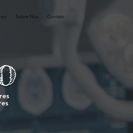
ivro
Sobre Nós
Contato
o
res
res