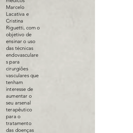
médicos
Marcelo
Lacativa e
Cristina
Riguetti, com o
objetivo de
ensinar o uso
das técnicas
endovasculare
s para
cirurgiões
vasculares que
tenham
interesse de
aumentar o
seu arsenal
terapêutico
para o
tratamento
das doenças