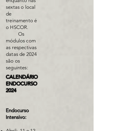
enquanto nas
sextas o local
de
treinamento é
o HSCOR.
Os
módulos com
as respectivas
datas de 2024
são os
seguintes:
CALENDÁRIO
ENDOCURSO
2024
Endocurso
Intensivo:
Abril: 11 e 12 –