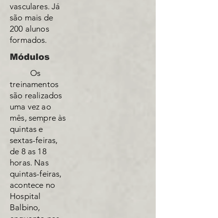
vasculares. Já
são mais de
200 alunos
formados.
​Módulos
Os
treinamentos
são realizados
uma vez ao
mês, sempre às
quintas e
sextas-feiras,
de 8 as 18
horas. Nas
quintas-feiras,
acontece no
Hospital
Balbino,