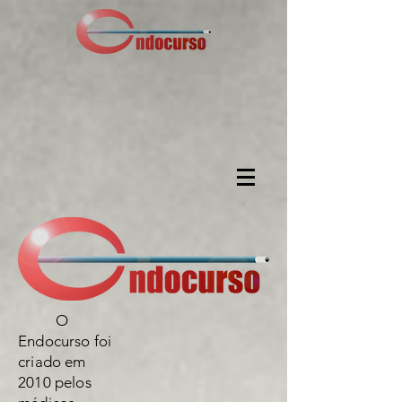
O
Endocurso foi
criado em
2010 pelos